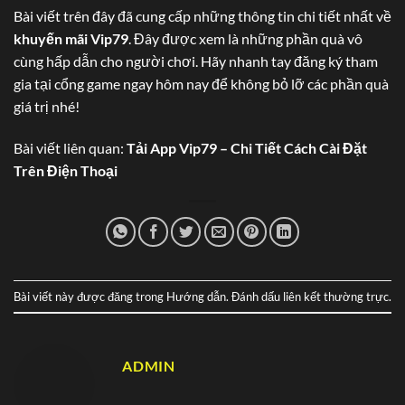
Bài viết trên đây đã cung cấp những thông tin chi tiết nhất về
khuyến mãi Vip79
. Đây được xem là những phần quà vô
cùng hấp dẫn cho người chơi. Hãy nhanh tay đăng ký tham
gia tại cổng game ngay hôm nay để không bỏ lỡ các phần quà
giá trị nhé!
Bài viết liên quan:
Tải App Vip79 – Chi Tiết Cách Cài Đặt
Trên Điện Thoại
Bài viết này được đăng trong
Hướng dẫn
. Đánh dấu
liên kết thường trực
.
ADMIN