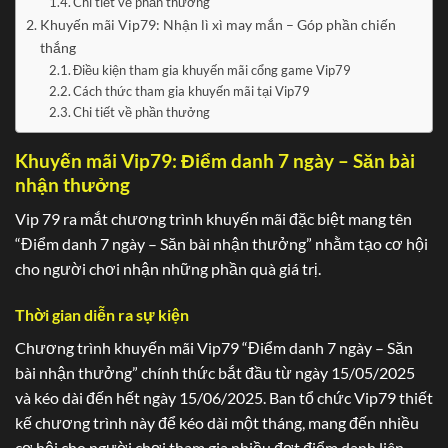
Chi tiết về phần thưởng
Khuyến mãi Vip79: Nhận lì xì may mắn – Góp phần chiến
thắng
Điều kiện tham gia khuyến mãi cổng game Vip79
Cách thức tham gia khuyến mãi tại Vip79
Chi tiết về phần thưởng
Khuyến mãi Vip79: Điểm danh 7 ngày – Săn bài
nhận thưởng
Vip 79 ra mắt chương trình khuyến mãi đặc biệt mang tên
“Điểm danh 7 ngày – Săn bài nhận thưởng” nhằm tạo cơ hội
cho người chơi nhận những phần quà giá trị.
Thời gian diễn ra sự kiện
Chương trình khuyến mãi Vip79 “Điểm danh 7 ngày – Săn
bài nhận thưởng” chính thức bắt đầu từ ngày 15/05/2025
và kéo dài đến hết ngày 15/06/2025. Ban tổ chức Vip79 thiết
kế chương trình này để kéo dài một tháng, mang đến nhiều
cơ hội cho người chơi tham gia nhiều đợt điểm danh liên