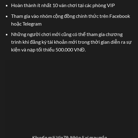
Hoàn thành ít nhất 10 ván chơi tại các phòng VIP
Tham gia vào nhóm cộng đồng chính thức trên Facebook
hoặc Telegram
Những người chơi mới cũng có thể tham gia chương
trình khi đăng ký tài khoản mới trong thời gian diễn ra sự
kiện và nạp tối thiểu 500.000 VNĐ.
Khuyến mãi Vip79: Nhận lì xì may mắn