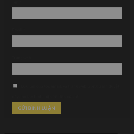
Tên
*
Email
*
Trang web
Lưu tên của tôi, email, và trang web trong trình duyệt
này cho lần bình luận kế tiếp của tôi.