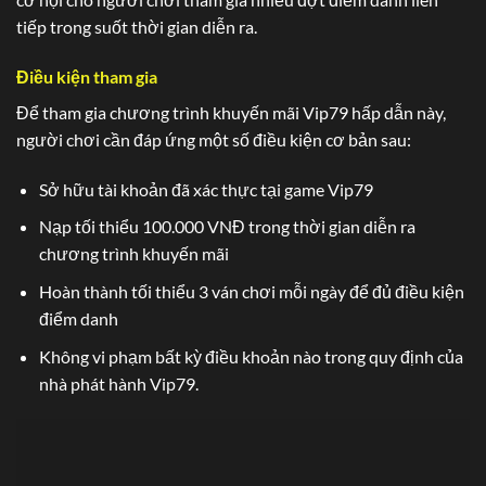
tiếp trong suốt thời gian diễn ra.
Điều kiện tham gia
Để tham gia chương trình khuyến mãi Vip79 hấp dẫn này,
người chơi cần đáp ứng một số điều kiện cơ bản sau:
Sở hữu tài khoản đã xác thực tại game Vip79
Nạp tối thiểu 100.000 VNĐ trong thời gian diễn ra
chương trình khuyến mãi
Hoàn thành tối thiểu 3 ván chơi mỗi ngày để đủ điều kiện
điểm danh
Không vi phạm bất kỳ điều khoản nào trong quy định của
nhà phát hành Vip79.