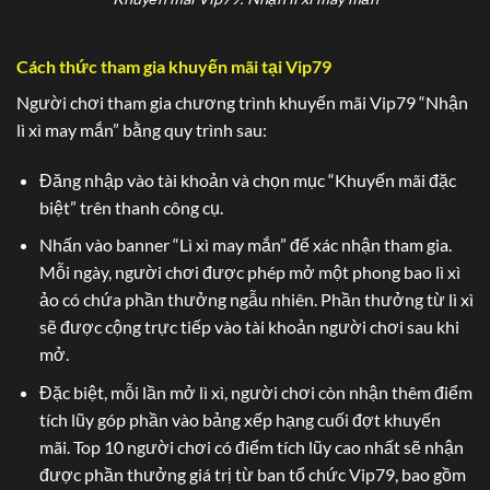
Cách thức tham gia khuyến mãi tại Vip79
Người chơi tham gia chương trình khuyến mãi Vip79 “Nhận
lì xì may mắn” bằng quy trình sau:
Đăng nhập vào tài khoản và chọn mục “Khuyến mãi đặc
biệt” trên thanh công cụ.
Nhấn vào banner “Lì xì may mắn” để xác nhận tham gia.
Mỗi ngày, người chơi được phép mở một phong bao lì xì
ảo có chứa phần thưởng ngẫu nhiên. Phần thưởng từ lì xì
sẽ được cộng trực tiếp vào tài khoản người chơi sau khi
mở.
Đặc biệt, mỗi lần mở lì xì, người chơi còn nhận thêm điểm
tích lũy góp phần vào bảng xếp hạng cuối đợt khuyến
mãi. Top 10 người chơi có điểm tích lũy cao nhất sẽ nhận
được phần thưởng giá trị từ ban tổ chức Vip79, bao gồm