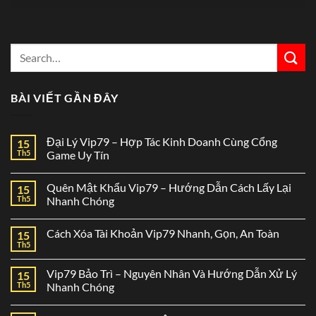
BÀI VIẾT GẦN ĐÂY
Đại Lý Vip79 – Hợp Tác Kinh Doanh Cùng Cổng
15
Th5
Game Uy Tín
Không
có
Quên Mật Khẩu Vip79 – Hướng Dẫn Cách Lấy Lại
15
bình
luận
Th5
Nhanh Chóng
ở
Đại
Không
Lý
có
Cách Xóa Tài Khoản Vip79 Nhanh, Gọn, An Toàn
15
Vip79
bình
–
luận
Th5
Không
Hợp
ở
có
Tác
Quên
bình
Kinh
Mật
Vip79 Bảo Trì – Nguyên Nhân Và Hướng Dẫn Xử Lý
15
luận
Doanh
Khẩu
Th5
Nhanh Chóng
ở
Cùng
Vip79
Cách
Cổng
–
Không
Xóa
Game
Hướng
có
Tài