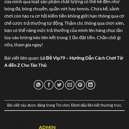
của mình qua loạt sản phẩm chất lượng có thể kể đến như
bóng đá, bóng chuyền, quần vợt hay tennis. Chưa kể, sảnh
chơi còn tạo ra cơ hội kiếm tiền không giới hạn thông qua cơ
chế cược trả thưởng tự động. Thậm chí, thông qua chơi xiên,
bạn có thể nâng mức trả thưởng của mình lên hàng chục lần
tùy vào lượng kèo liên kết trong 1 lần đặt tiền. Chần chờ gì
nữa, tham gia ngay!
Bài viết liên quan:
Lô Đề Vip79 – Hướng Dẫn Cách Chơi Từ
A đến Z Cho Tân Thủ
Bài viết này được đăng trong
Trò chơi
. Đánh dấu
liên kết thường trực
.
ADMIN