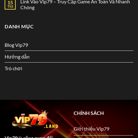
Uy
Dẫn
Link Vào Vip79 – Truy Cập Game An Toàn Và Nhanh
15
bình
Khoản
Tín
Cách
luận
Th5
Chóng
Vip79
Lấy
ở
Nhanh,
Lại
Vip79
Không
Gọn,
Nhanh
Bảo
có
An
Chóng
Trì
bình
Toàn
DANH MỤC
–
luận
Nguyên
ở
Nhân
Link
Và
Vào
Hướng
Vip79
Blog Vip79
Dẫn
–
Xử
Truy
Lý
Cập
Hướng dẫn
Nhanh
Game
Chóng
An
Toàn
Trò chơi
Và
Nhanh
Chóng
CHÍNH SÁCH
Giới thiệu Vip79
Vip79
là cổng game đổi