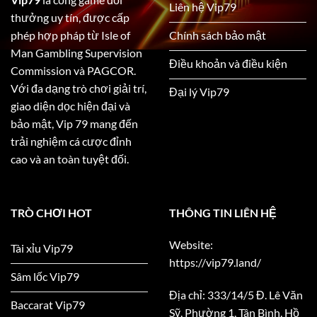
Liên hệ Vip79
thưởng uy tín, được cấp
Chính sách bảo mật
phép hợp pháp từ
Isle of
Man Gambling Supervision
Điều khoản và điều kiện
Commission và PAGCOR.
Với đa dạng trò chơi giải trí,
Đại lý Vip79
giao diện dọc hiện đại và
bảo mật, Vip 79 mang đến
trải nghiệm cá cược đỉnh
cao và an toàn tuyệt đối.
TRÒ CHƠI HOT
THÔNG TIN LIÊN HỆ
Website:
Tài xỉu Vip79
https://vip79.land/
Sâm lốc Vip79
Địa chỉ:
333/14/5 Đ. Lê Văn
Baccarat Vip79
Sỹ, Phường 1, Tân Bình, Hồ