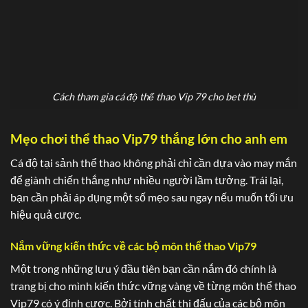
Cách tham gia cá độ thể thao Vip 79 cho bet thủ
Mẹo chơi thể thao Vip79 thắng lớn cho anh em
Cá độ tại sảnh thể thao không phải chỉ cần dựa vào may mắn
để giành chiến thắng như nhiều người lầm tưởng. Trái lại,
bạn cần phải áp dụng một số mẹo sau ngay nếu muốn tối ưu
hiệu quả cược.
Nắm vững kiến thức về các bộ môn thể thao Vip79
Một trong những lưu ý đầu tiên bạn cần nắm đó chính là
trang bị cho mình kiến thức vững vàng về từng môn thể thao
Vip79 có ý định cược. Bởi tính chất thi đấu của các bộ môn